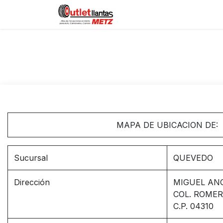
Skip to Content
Sucursales
Forum
Co
MAPA DE UBICACION DE:
Sucursal
QUEVEDO
Dirección
MIGUEL ANG
COL. ROME
C.P. 04310