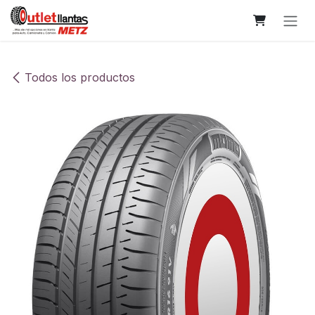
Ir al contenido
Todos los productos