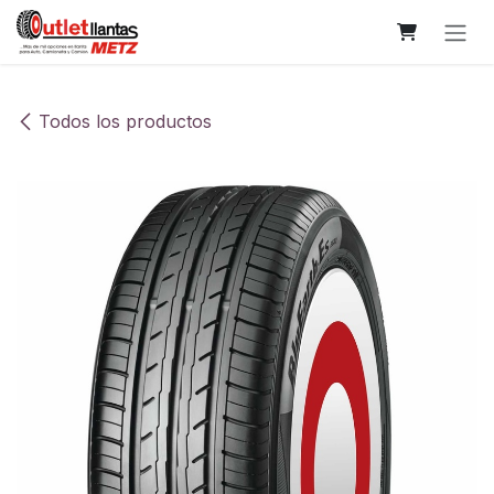
Ir al contenido
Todos los productos