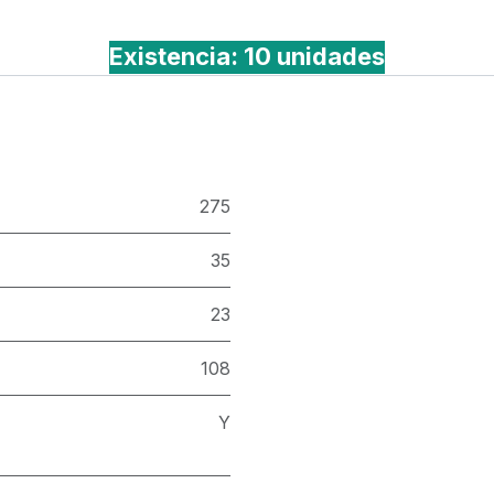
Existencia: 10 unidades
275
35
23
108
Y