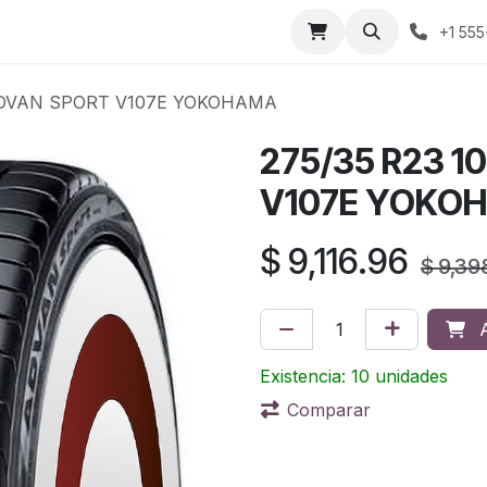
áctenos
Sobre nosotros
Condiciones de compra
Prens
+1 555
 ADVAN SPORT V107E YOKOHAMA
275/35 R23 
V107E YOKO
$
9,116.96
$
9,39
A
Existencia: 10 unidades
Comparar