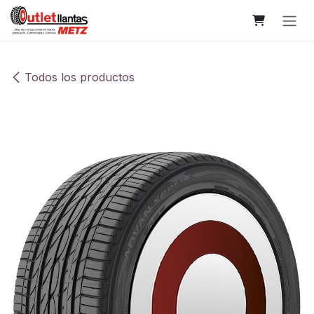
Ir al contenido
Todos los productos