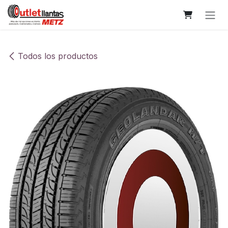
Ir al contenido
Todos los productos