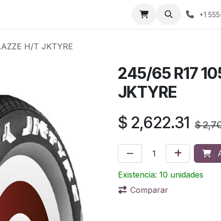
áctenos
Sobre nosotros
Condiciones de compra
Prens
+1 555
BLAZZE H/T JKTYRE
245/65 R17 1
JKTYRE
$
2,622.31
$
2,7
A
Existencia: 10 unidades
Comparar