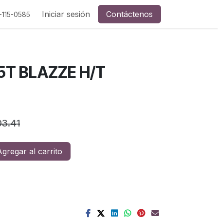
a y redes sociales
Iniciar sesión
Contáctenos
-115-0585
05T BLAZZE H/T
03.41
gregar al carrito