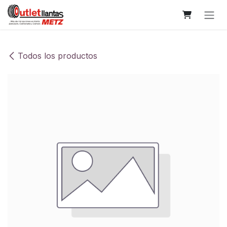
Ir al contenido
Todos los productos