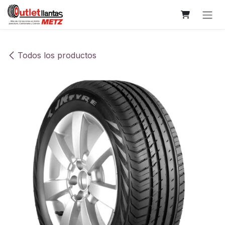
Ir al contenido
Todos los productos