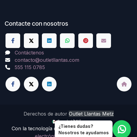
Contacte con nosotros
Contáctenos
contacto@outletllantas.com
555 115 0785
Derechos de autor
Outlet Llantas Metz
Español (MX)
¿Tienes dudas?
Con la tecnología de
- El mejor
Comercio
Nosotros te ayudamos
electrónico de código abierto