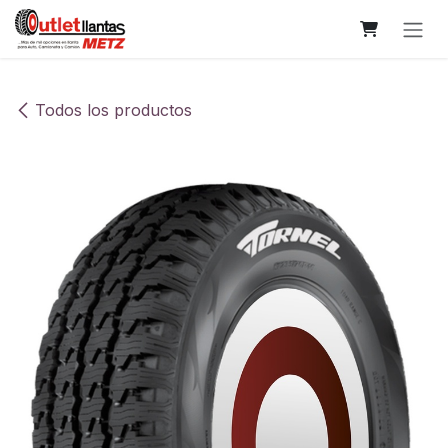
Ir al contenido
Todos los productos