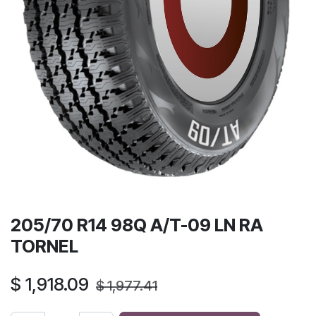
205/70 R14 98Q A/T-09 LN RA
TORNEL
$
1,918.09
$
1,977.41