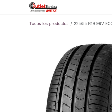
Ir al contenido
Sucursales
Foro
Cont
Todos los productos
225/55 R19 99V E