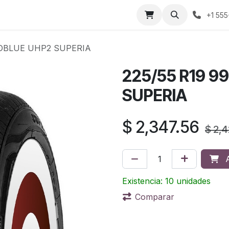
áctenos
Sobre nosotros
Condiciones de compra
Prens
+1 555
COBLUE UHP2 SUPERIA
225/55 R19 9
SUPERIA
$
2,347.56
$
2,4
A
Existencia: 10 unidades
Comparar