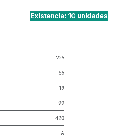
Existencia: 10 unidades
225
55
19
99
420
A