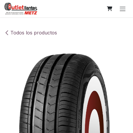
Ir al contenido
Todos los productos