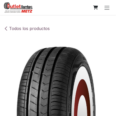
Ir al contenido
Todos los productos