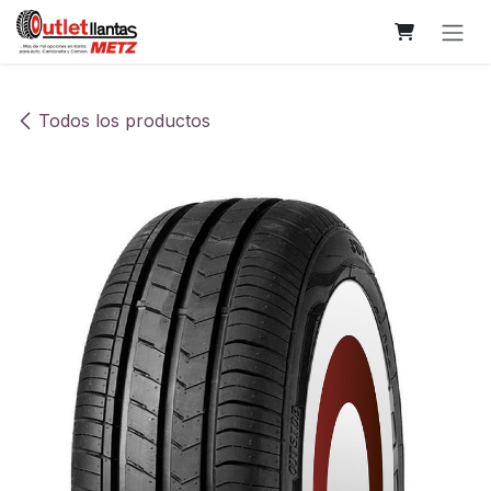
Ir al contenido
Todos los productos