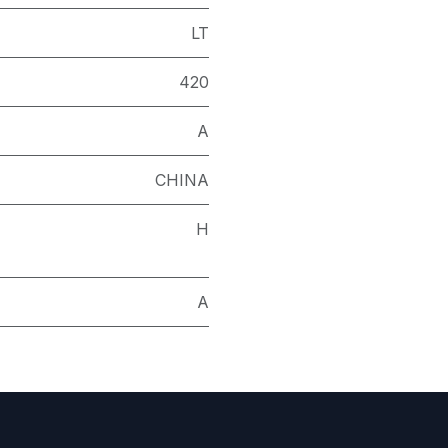
LT
420
A
CHINA
H
A