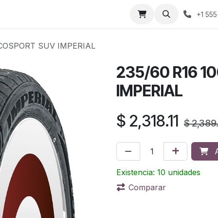
áctenos
Sobre nosotros
Condiciones de compra
Prens
+1 555
ECOSPORT SUV IMPERIAL
235/60 R16 
IMPERIAL
$
2,318.11
$
2,389
A
Existencia: 10 unidades
Comparar