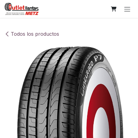
Ir al contenido
Todos los productos