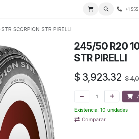
áctenos
Sobre nosotros
Condiciones de compra
Prens
+1 555
S-STR SCORPION STR PIRELLI
245/50 R20 1
STR PIRELLI
$
3,923.32
$
4,
A
Existencia: 10 unidades
Comparar