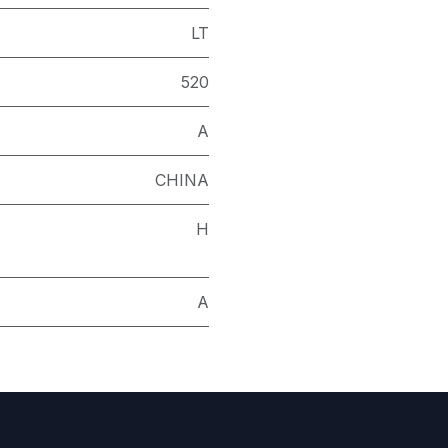
LT
520
A
CHINA
H
A