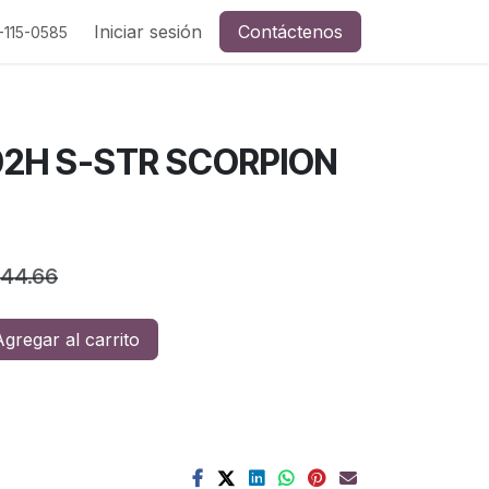
a y redes sociales
Iniciar sesión
Contáctenos
-115-0585
02H S-STR SCORPION
044.66
gregar al carrito