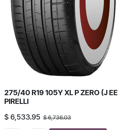
275/40 R19 105Y XL P ZERO (J EE
PIRELLI
$
6,533.95
$
6,736.03