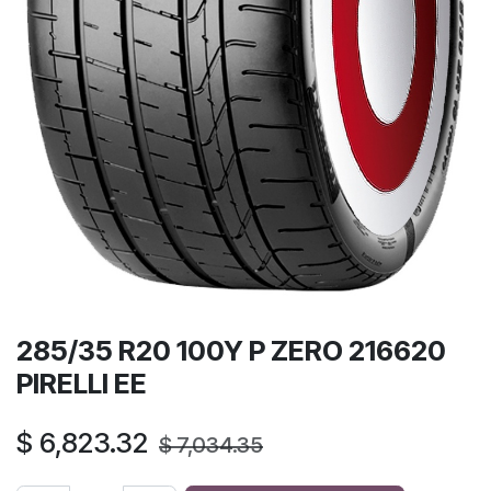
285/35 R20 100Y P ZERO 216620
PIRELLI EE
$
6,823.32
$
7,034.35