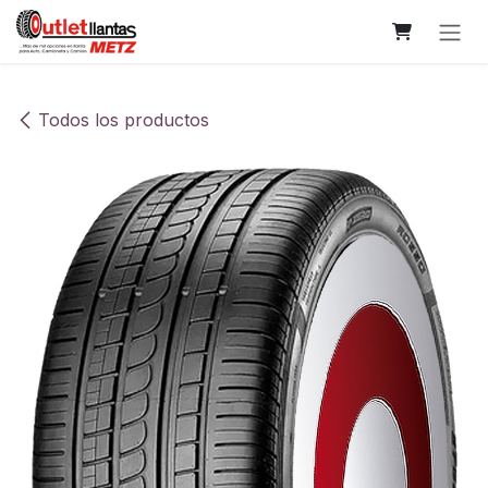
Ir al contenido
Todos los productos