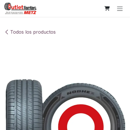
Ir al contenido
Todos los productos