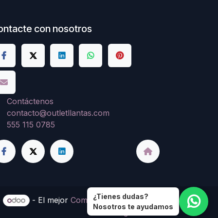
ontacte con nosotros
Contáctenos
contacto@outletllantas.com
555 115 0785
¿Tienes dudas?
e
- El mejor
Comercio electrónico de
Nosotros te ayudamos
código abierto