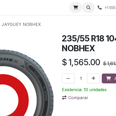
áctenos
Sobre nosotros
Condiciones de compra
Prens
+1 555
XL JAYGUEY NOBHEX
235/55 R18 1
NOBHEX
$
1,565.00
$
1,6
A
Existencia: 10 unidades
Comparar