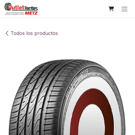
Ir al contenido
Todos los productos