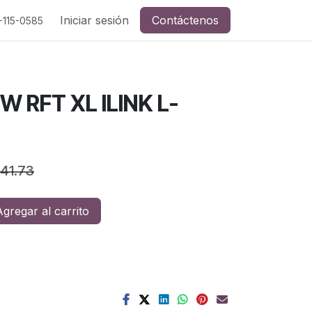
a y redes sociales
Iniciar sesión
Contáctenos
-115-0585
W RFT XL ILINK L-
941.73
gregar al carrito