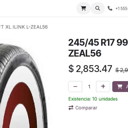
áctenos
Sobre nosotros
Condiciones de compra
Prens
+1 555
T XL ILINK L-ZEAL56
245/45 R17 99
ZEAL56
$
2,853.47
$
2,
A
Existencia: 10 unidades
Comparar