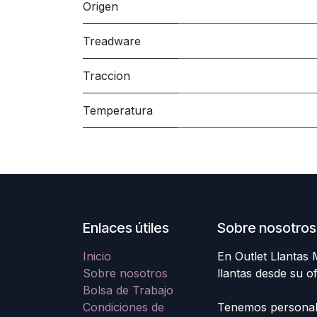
Origen
Treadware
Traccion
Temperatura
Enlaces útiles
Sobre nosotros
Inicio
En Outlet Llantas
Sobre nosotros
llantas desde su o
Bolsa de Trabajo
Condiciones de
Tenemos personal e