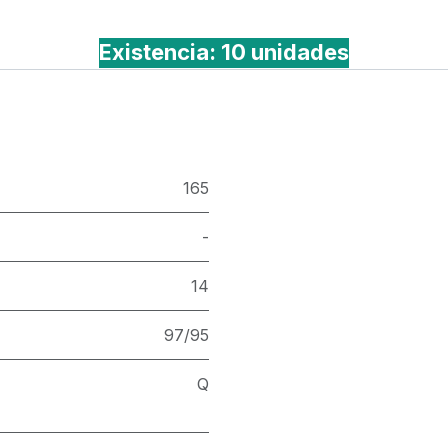
Existencia: 10 unidades
165
-
14
97/95
Q