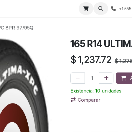
áctenos
Sobre nosotros
Condiciones de compra
Prens
+1 555
PC 8PR 97/95Q
165 R14 ULTI
$
1,237.72
$
1,27
A
Existencia: 10 unidades
Comparar
Terms