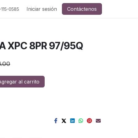
a y redes sociales
Iniciar sesión
Contáctenos
-115-0585
MA XPC 8PR 97/95Q
6.00
gregar al carrito