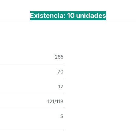
Existencia: 10 unidades
265
70
17
121/118
S