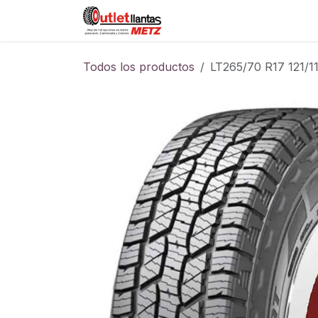
Ir al contenido
Sucursales
Foro
Cont
Todos los productos
LT265/70 R17 121