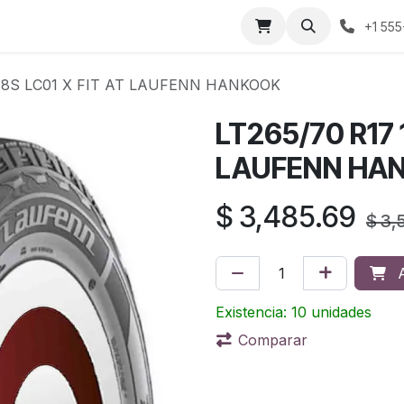
áctenos
Sobre nosotros
Condiciones de compra
Prens
+1 555
/118S LC01 X FIT AT LAUFENN HANKOOK
LT265/70 R17 
LAUFENN HA
$
3,485.69
$
3,
A
Existencia: 10 unidades
Comparar