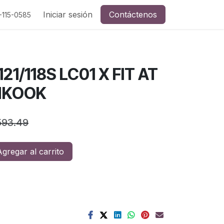
a y redes sociales
Iniciar sesión
Contáctenos
-115-0585
121/118S LC01 X FIT AT
NKOOK
593.49
gregar al carrito