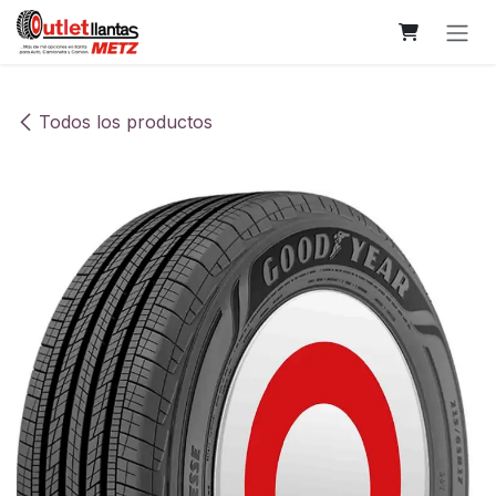
Ir al contenido
Todos los productos