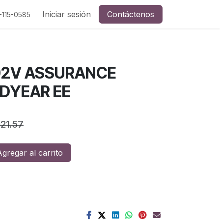
a y redes sociales
Iniciar sesión
Contáctenos
-115-0585
102V ASSURANCE
DYEAR EE
921.57
gregar al carrito