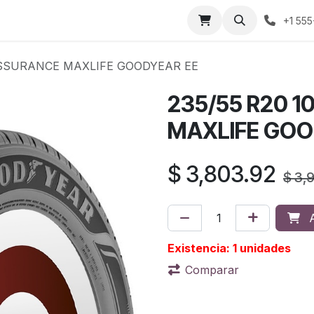
áctenos
Sobre nosotros
Condiciones de compra
Prens
+1 555
 ASSURANCE MAXLIFE GOODYEAR EE
235/55 R20 
MAXLIFE GOO
$
3,803.92
$
3,
A
Existencia: 1 unidades
Comparar