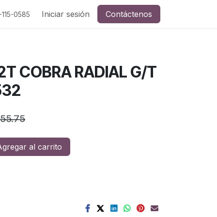
a y redes sociales
Iniciar sesión
Contáctenos
-115-0585
02T COBRA RADIAL G/T
532
555.75
gregar al carrito