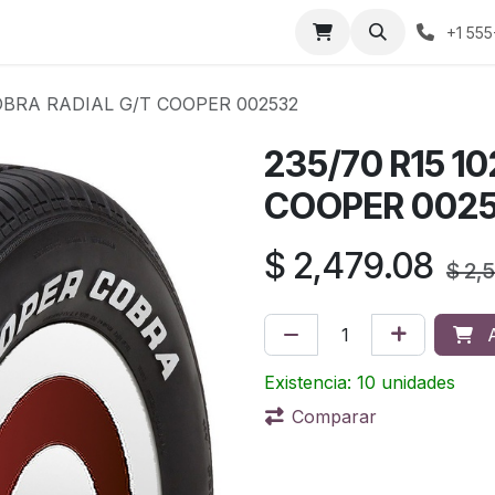
áctenos
Sobre nosotros
Condiciones de compra
Prens
+1 555
COBRA RADIAL G/T COOPER 002532
235/70 R15 1
COOPER 002
$
2,479.08
$
2,
A
Existencia: 10 unidades
Comparar