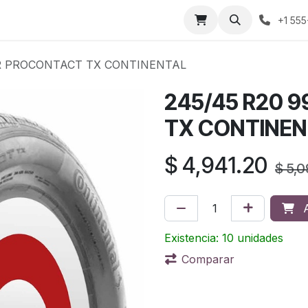
áctenos
Sobre nosotros
Condiciones de compra
Prens
+1 555
FR PROCONTACT TX CONTINENTAL
245/45 R20 
TX CONTINEN
$
4,941.20
$
5,0
A
Existencia: 10 unidades
Comparar