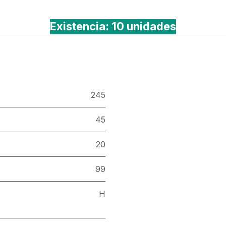
Existencia: 10 unidades
245
45
20
99
H