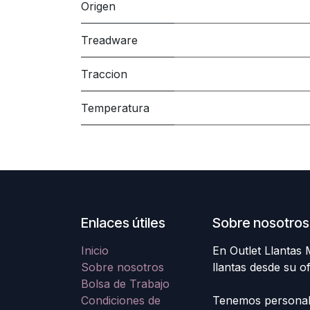
Origen
Treadware
Traccion
Temperatura
Enlaces útiles
Sobre nosotros
Inicio
En Outlet Llantas
Sobre nosotros
llantas desde su o
Bolsa de Trabajo
Condiciones de
Tenemos personal e