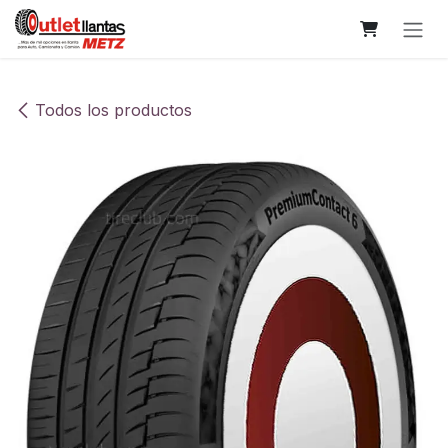
Ir al contenido
Todos los productos