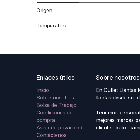
Origen
Temperatura
Enlaces útiles
Sobre nosotros
Inicio
En Outlet Llantas
Sobre nosotros
llantas desde su o
Bolsa de Trabajo
Condiciones de
Tenemos personal e
compra
mejores marcas pa
Aviso de privacidad
cliente: auto, cam
Contáctenos