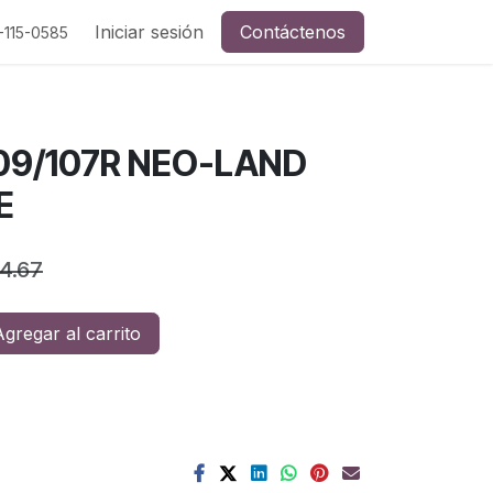
a y redes sociales
Iniciar sesión
Contáctenos
-115-0585
109/107R NEO-LAND
E
54.67
gregar al carrito