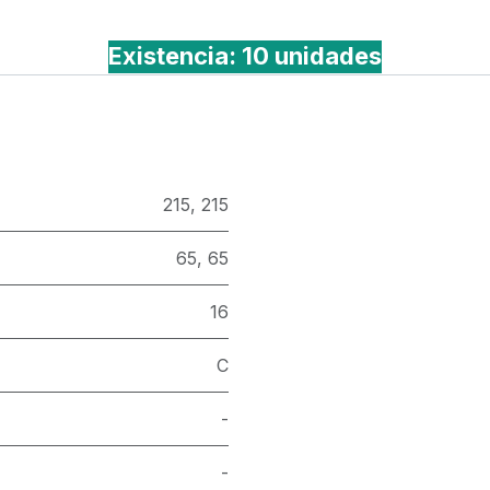
Existencia: 10 unidades
215
,
215
65
,
65
16
C
-
-