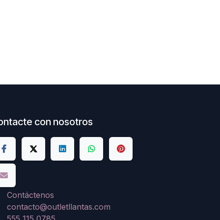
ontacte con nosotros
Contáctenos
contacto@outletllantas.com
555 115 0785