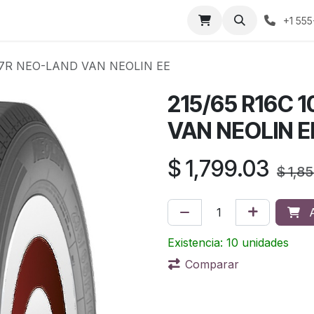
áctenos
Sobre nosotros
Condiciones de compra
Prens
+1 555
107R NEO-LAND VAN NEOLIN EE
215/65 R16C 
VAN NEOLIN E
$
1,799.03
$
1,8
A
Existencia: 10 unidades
Comparar