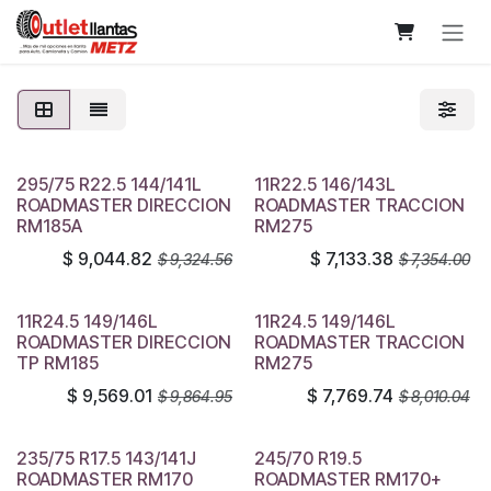
Skip to Content
295/75 R22.5 144/141L
11R22.5 146/143L
ROADMASTER DIRECCION
ROADMASTER TRACCION
RM185A
RM275
$
9,044.82
$
7,133.38
$
9,324.56
$
7,354.00
11R24.5 149/146L
11R24.5 149/146L
ROADMASTER DIRECCION
ROADMASTER TRACCION
TP RM185
RM275
$
9,569.01
$
7,769.74
$
9,864.95
$
8,010.04
235/75 R17.5 143/141J
245/70 R19.5
ROADMASTER RM170
ROADMASTER RM170+