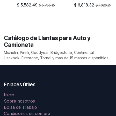
$
5,582.49
$
6,818.32
$
5,755.15
$
7,029.19
Catálogo de Llantas para Auto y
Camioneta
Michelin, Pirelli, Goodyear, Bridgestone, Continental,
Hankook, Firestone, Tornel y más de 15 marcas disponibles.
Enlaces útiles
Inicio
Sobre nosotros
Bolsa de Trabajo
Condiciones de compra