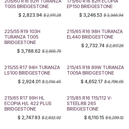
205/60 R16 92H TURANZA
175/60 R16 82H ECOPIA
T005 BRIDGESTONE
EP150 BRIDGESTONE
$
2,823.94
$
3,246.53
$
2,911.28
$
3,346.94
225/55 R19 103H
215/65 R16 98H TURANZA
TURANZA T005
EL440 BRIDGESTONE
BRIDGESTONE
$
2,732.74
$
2,817.26
$
3,788.62
$
3,905.79
215/55 R17 94H TURANZA
215/45 R18 89W TURANZA
LS100 BRIDGESTONE
T005A BRIDGESTONE
$
2,924.01
$
4,652.17
$
3,014.45
$
4,796.05
215/65 R17 99H HL
215/85 R16 115/112 V-
ECOPIA H/L 422 PLUS
STEELRB 265
BRIDGESTONE
BRIDGESTONE
$
2,747.93
$
6,110.15
$
2,832.92
$
6,299.12