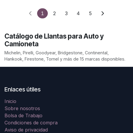
1
2
3
4
5
Catálogo de Llantas para Auto y
Camioneta
Michelin, Pirelli, Goodyear, Bridgestone, Continental,
Hankook, Firestone, Tornel y más de 15 marcas disponibles.
Enlaces útiles
Inicio
Sobre nosotros
Bolsa de Trabajo
Condiciones de compra
Aviso de privacidad