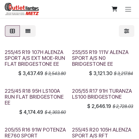
Ir al contenido
255/45 R19 107H ALENZA
255/55 R19 111V ALENZA
SPORT A/S EXT MOE-RUN
SPORT A/S N0
FLAT BRIDGESTONE EE
BRIDGESTONE EE
$
3,437.49
$
3,121.30
$
3,543.80
$
3,217.84
225/45 R18 95H LS100A
205/55 R17 91H TURANZA
RUN FLAT BRIDGESTONE
LS100 BRIDGESTONE
EE
$
2,646.19
$
2,728.03
$
4,174.49
$
4,303.60
205/55 R16 91W POTENZA
255/45 R20 105H ALENZA
RE760 SPORT
SPORT A/S RFT