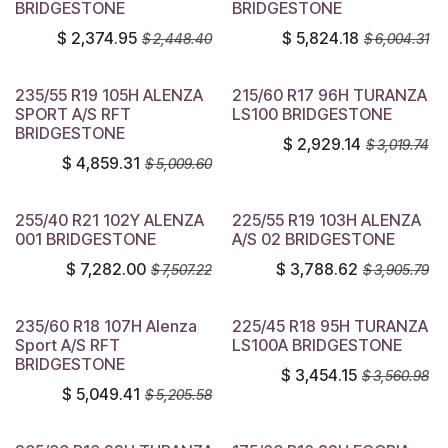
BRIDGESTONE
BRIDGESTONE
$
2,374.95
$
5,824.18
$
2,448.40
$
6,004.31
235/55 R19 105H ALENZA
215/60 R17 96H TURANZA
SPORT A/S RFT
LS100 BRIDGESTONE
BRIDGESTONE
$
2,929.14
$
3,019.74
$
4,859.31
$
5,009.60
255/40 R21 102Y ALENZA
225/55 R19 103H ALENZA
001 BRIDGESTONE
A/S 02 BRIDGESTONE
$
7,282.00
$
3,788.62
$
7,507.22
$
3,905.79
235/60 R18 107H Alenza
225/45 R18 95H TURANZA
Sport A/S RFT
LS100A BRIDGESTONE
BRIDGESTONE
$
3,454.15
$
3,560.98
$
5,049.41
$
5,205.58