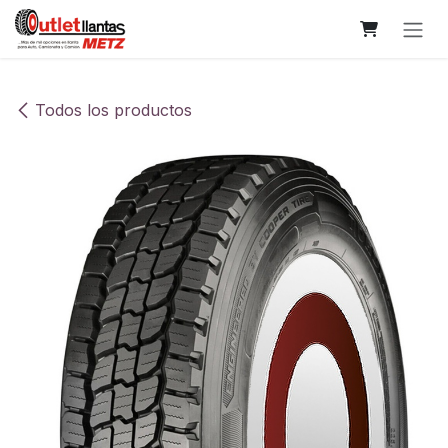
Ir al contenido
Todos los productos