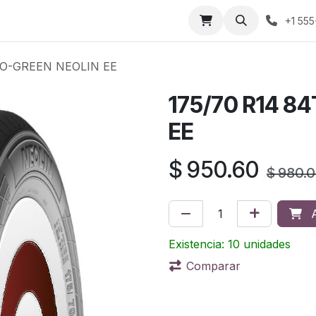
áctenos
Sobre nosotros
Condiciones de compra
Prens
+1 555
EO-GREEN NEOLIN EE
175/70 R14 8
EE
$
950.60
$
980.
A
Existencia: 10 unidades
Comparar