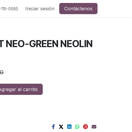
a y redes sociales
Iniciar sesión
Contáctenos
-115-0585
4T NEO-GREEN NEOLIN
00
gregar al carrito